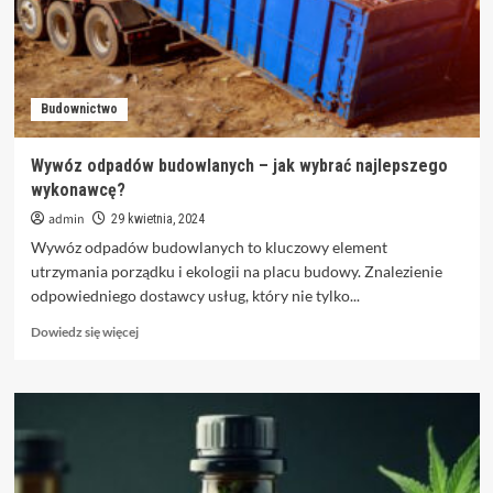
najlepszą
maść
na
odleżyny?
Budownictwo
Wywóz odpadów budowlanych – jak wybrać najlepszego
wykonawcę?
admin
29 kwietnia, 2024
Wywóz odpadów budowlanych to kluczowy element
utrzymania porządku i ekologii na placu budowy. Znalezienie
odpowiedniego dostawcy usług, który nie tylko...
Dowiedz
Dowiedz się więcej
się
więcej
o
Wywóz
odpadów
budowlanych
–