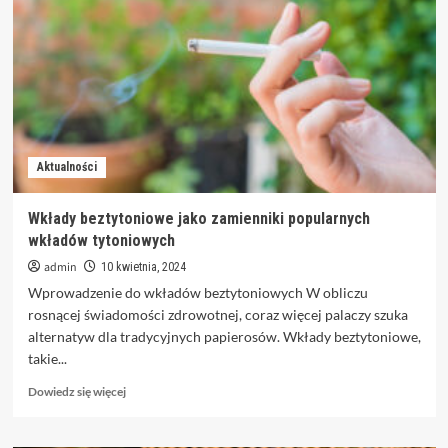
waporyzacji:
Nowy
wymiar
ziołowych
doznań
Aktualności
Wkłady beztytoniowe jako zamienniki popularnych
wkładów tytoniowych
admin
10 kwietnia, 2024
Wprowadzenie do wkładów beztytoniowych W obliczu
rosnącej świadomości zdrowotnej, coraz więcej palaczy szuka
alternatyw dla tradycyjnych papierosów. Wkłady beztytoniowe,
takie...
Dowiedz
Dowiedz się więcej
się
więcej
o