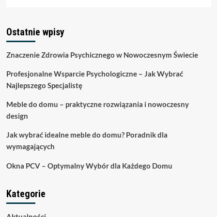
się
więcej
o
Ostatnie wpisy
Rola
huśtawek
w
Znaczenie Zdrowia Psychicznego w Nowoczesnym Świecie
rozwoju
dzieci:
Profesjonalne Wsparcie Psychologiczne – Jak Wybrać
dlaczego
Najlepszego Specjalistę
są
one
Meble do domu – praktyczne rozwiązania i nowoczesny
istotne
w
design
przedszkolu?
Jak wybrać idealne meble do domu? Poradnik dla
wymagających
Okna PCV – Optymalny Wybór dla Każdego Domu
Kategorie
Aktualności