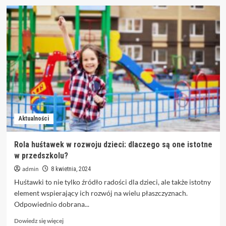
o
Najlepsza
restauracja
w
Białymstoku
–
gdzie
warto
zjeść?
Aktualności
Rola huśtawek w rozwoju dzieci: dlaczego są one istotne
w przedszkolu?
admin
8 kwietnia, 2024
Huśtawki to nie tylko źródło radości dla dzieci, ale także istotny
element wspierający ich rozwój na wielu płaszczyznach.
Odpowiednio dobrana...
Dowiedz
Dowiedz się więcej