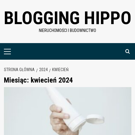
Skip
BLOGGING HIPPO
to
content
NIERUCHOMOŚCI I BUDOWNICTWO
Menu
główne
STRONA GŁÓWNA
2024
KWIECIEŃ
Miesiąc:
kwiecień 2024