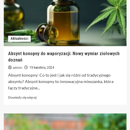
jak
wybrać
najlepszego
wykonawcę?
Aktualności
Absynt konopny do waporyzacji: Nowy wymiar ziołowych
doznań
admin
19 kwietnia, 2024
Absynt konopny: Co to jest i jak się różni od tradycyjnego
absyntu? Absynt konopny to innowacyjna mieszanka, która
łączy tradycyjne...
Dowiedz
Dowiedz się więcej
się
więcej
o
Absynt
konopny
do