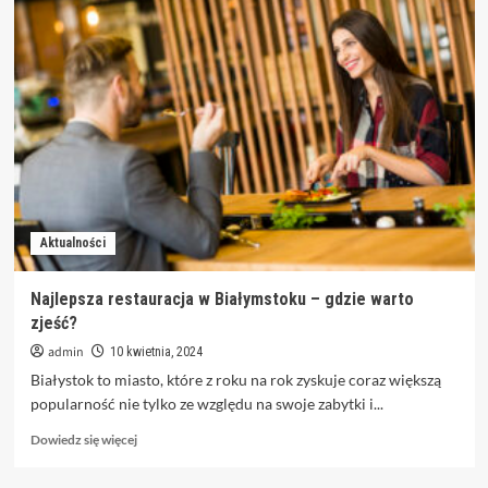
Wkłady
beztytoniowe
jako
zamienniki
popularnych
wkładów
tytoniowych
Aktualności
Najlepsza restauracja w Białymstoku – gdzie warto
zjeść?
admin
10 kwietnia, 2024
Białystok to miasto, które z roku na rok zyskuje coraz większą
popularność nie tylko ze względu na swoje zabytki i...
Dowiedz
Dowiedz się więcej
się
więcej