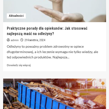
Aktualności
Praktyczne porady dla opiekunów: Jak stosować
najlepszą maść na odleżyny?
admin
29 kwietnia, 2024
Odleżyny to poważny problem zdrowotny w opiece
długoterminowej, a ich leczenie wymaga nie tylko wiedzy, ale
też odpowiednich produktów. Najlepsza...
Dowiedz
Dowiedz się więcej
się
więcej
o
Praktyczne
porady
dla
opiekunów:
Jak
stosować