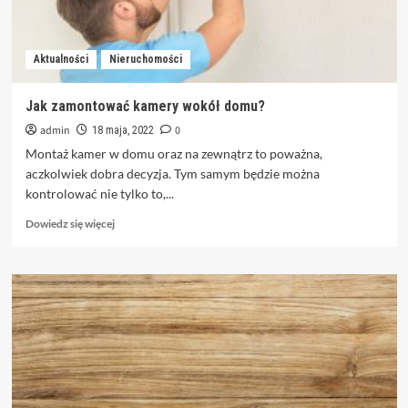
Aktualności
Nieruchomości
Jak zamontować kamery wokół domu?
admin
0
18 maja, 2022
Montaż kamer w domu oraz na zewnątrz to poważna,
aczkolwiek dobra decyzja. Tym samym będzie można
kontrolować nie tylko to,...
Dowiedz
Dowiedz się więcej
się
więcej
o
Jak
zamontować
kamery
wokół
domu?