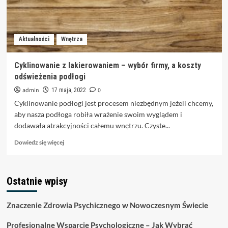
Aktualności
Wnętrza
Cyklinowanie z lakierowaniem – wybór firmy, a koszty
odświeżenia podłogi
admin
0
17 maja, 2022
Cyklinowanie podłogi jest procesem niezbędnym jeżeli chcemy,
aby nasza podłoga robiła wrażenie swoim wyglądem i
dodawała atrakcyjności całemu wnętrzu. Czyste...
Dowiedz
Dowiedz się więcej
się
więcej
o
Ostatnie wpisy
Cyklinowanie
z
lakierowaniem
Znaczenie Zdrowia Psychicznego w Nowoczesnym Świecie
–
wybór
Profesjonalne Wsparcie Psychologiczne – Jak Wybrać
firmy,