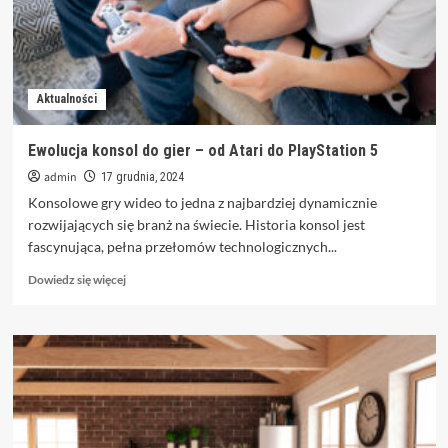
Twojej
firmy
Aktualności
Ewolucja konsol do gier – od Atari do PlayStation 5
admin
17 grudnia, 2024
Konsolowe gry wideo to jedna z najbardziej dynamicznie
rozwijających się branż na świecie. Historia konsol jest
fascynująca, pełna przełomów technologicznych...
Dowiedz
Dowiedz się więcej
się
więcej
o
Ewolucja
konsol
do
gier
–
od