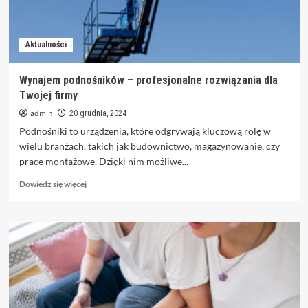
Aktualności
Wynajem podnośników – profesjonalne rozwiązania dla
Twojej firmy
admin
20 grudnia, 2024
Podnośniki to urządzenia, które odgrywają kluczową rolę w
wielu branżach, takich jak budownictwo, magazynowanie, czy
prace montażowe. Dzięki nim możliwe...
Dowiedz
Dowiedz się więcej
się
więcej
o
Wynajem
podnośników
–
profesjonalne
rozwiązania
dla