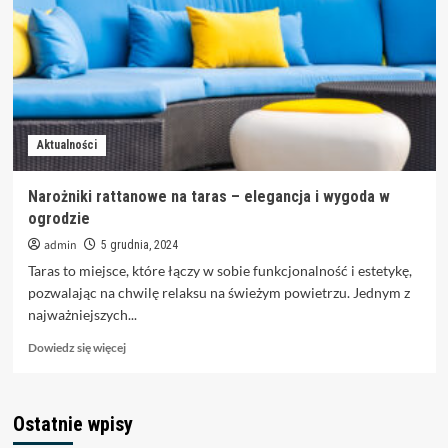
Warszawie
–
styl
i
funkcjonalność
w
jednym
Aktualności
Narożniki rattanowe na taras – elegancja i wygoda w
ogrodzie
admin
5 grudnia, 2024
Taras to miejsce, które łączy w sobie funkcjonalność i estetykę,
pozwalając na chwilę relaksu na świeżym powietrzu. Jednym z
najważniejszych...
Dowiedz
Dowiedz się więcej
się
więcej
o
Ostatnie wpisy
Narożniki
rattanowe