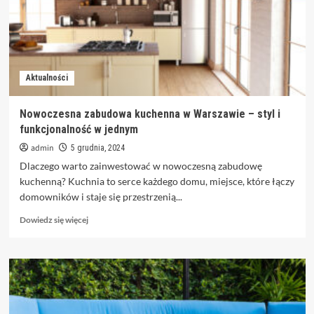
Atari
do
PlayStation
5
Aktualności
Nowoczesna zabudowa kuchenna w Warszawie – styl i
funkcjonalność w jednym
admin
5 grudnia, 2024
Dlaczego warto zainwestować w nowoczesną zabudowę
kuchenną? Kuchnia to serce każdego domu, miejsce, które łączy
domowników i staje się przestrzenią...
Dowiedz
Dowiedz się więcej
się
więcej
o
Nowoczesna
zabudowa
kuchenna
w