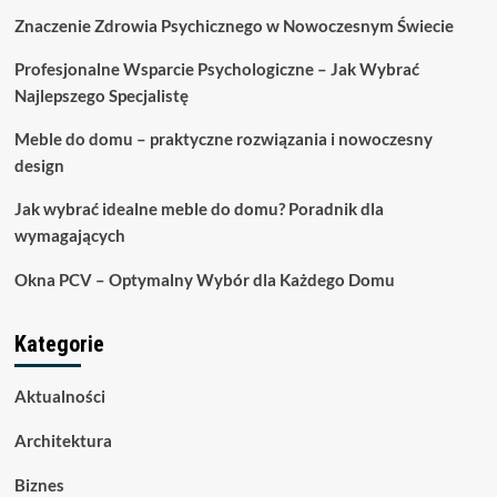
na
Znaczenie Zdrowia Psychicznego w Nowoczesnym Świecie
taras
–
Profesjonalne Wsparcie Psychologiczne – Jak Wybrać
elegancja
Najlepszego Specjalistę
i
wygoda
Meble do domu – praktyczne rozwiązania i nowoczesny
w
ogrodzie
design
Jak wybrać idealne meble do domu? Poradnik dla
wymagających
Okna PCV – Optymalny Wybór dla Każdego Domu
Kategorie
Aktualności
Architektura
Biznes