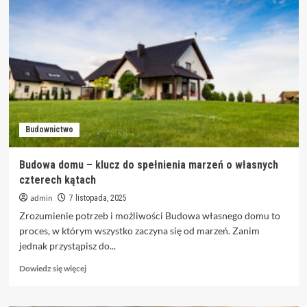
Dentika
–
nowoczesna
klinika
stomatologiczna
stworzona
z
pasją
i
troską
Budownictwo
o
pacjenta
Budowa domu – klucz do spełnienia marzeń o własnych
czterech kątach
admin
7 listopada, 2025
Zrozumienie potrzeb i możliwości Budowa własnego domu to
proces, w którym wszystko zaczyna się od marzeń. Zanim
jednak przystąpisz do...
Dowiedz
Dowiedz się więcej
się
więcej
o