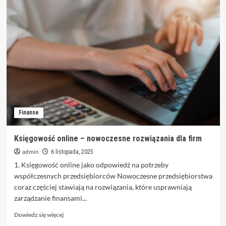
Budowa
domu
–
klucz
do
spełnienia
marzeń
o
własnych
czterech
kątach
Finanse
Księgowość online – nowoczesne rozwiązania dla firm
admin
6 listopada, 2025
1. Księgowość online jako odpowiedź na potrzeby
współczesnych przedsiębiorców Nowoczesne przedsiębiorstwa
coraz częściej stawiają na rozwiązania, które usprawniają
zarządzanie finansami...
Dowiedz
Dowiedz się więcej
się