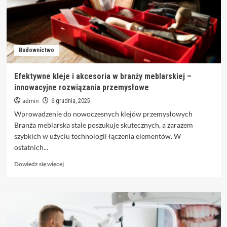
ekologia
i
ponadczasowa
funkcjonalność
Budownictwo
Efektywne kleje i akcesoria w branży meblarskiej –
innowacyjne rozwiązania przemysłowe
admin
6 grudnia, 2025
Wprowadzenie do nowoczesnych klejów przemysłowych
Branża meblarska stale poszukuje skutecznych, a zarazem
szybkich w użyciu technologii łączenia elementów. W
ostatnich...
Dowiedz
Dowiedz się więcej
się
więcej
o
Efektywne
kleje
i