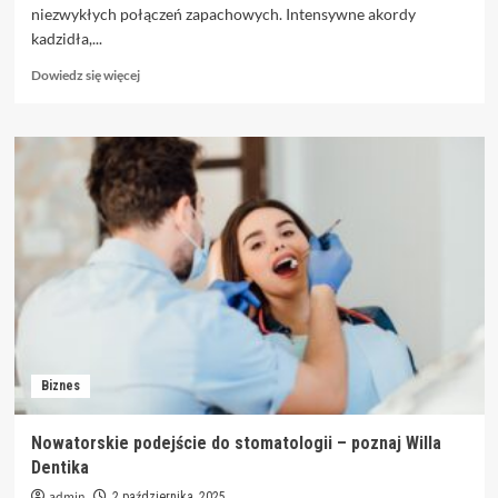
niezwykłych połączeń zapachowych. Intensywne akordy
kadzidła,...
Dowiedz
Dowiedz się więcej
się
więcej
o
Perfumy
Dubajskie
i
Arabskie
–
Esencja
Orientu
w
Każdej
Kropelce
Biznes
Nowatorskie podejście do stomatologii – poznaj Willa
Dentika
admin
2 października, 2025