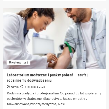
więcej
o
Księgowość
online
–
nowoczesne
rozwiązania
dla
firm
Uncategorized
Laboratorium medyczne i punkty pobrań – zaufaj
rodzinnemu doświadczeniu
admin
4 listopada, 2025
Rodzinna tradycja i profesjonalizm Od ponad 35 lat wspieramy
pacjentów w skutecznej diagnostyce, łącząc empatię z
zaawansowaną wiedzą medyczną. Nasi...