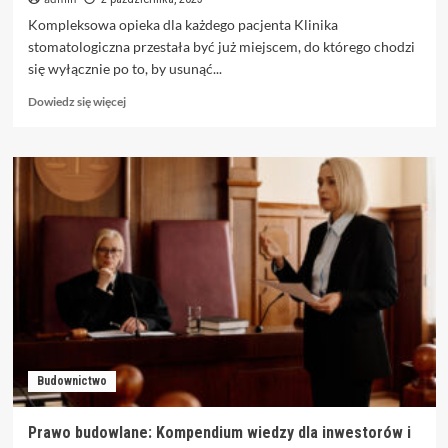
Kompleksowa opieka dla każdego pacjenta Klinika
stomatologiczna przestała być już miejscem, do którego chodzi
się wyłącznie po to, by usunąć...
Dowiedz
Dowiedz się więcej
się
więcej
o
Nowatorskie
podejście
do
stomatologii
–
poznaj
Willa
Dentika
Budownictwo
Prawo budowlane: Kompendium wiedzy dla inwestorów i