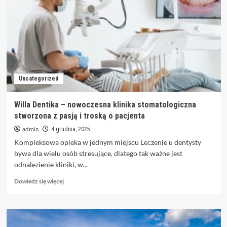
akcesoria
w
branży
meblarskiej
–
innowacyjne
rozwiązania
przemysłowe
Uncategorized
Willa Dentika – nowoczesna klinika stomatologiczna
stworzona z pasją i troską o pacjenta
admin
4 grudnia, 2025
Kompleksowa opieka w jednym miejscu Leczenie u dentysty
bywa dla wielu osób stresujące, dlatego tak ważne jest
odnalezienie kliniki, w...
Dowiedz
Dowiedz się więcej
się
więcej
o
Willa