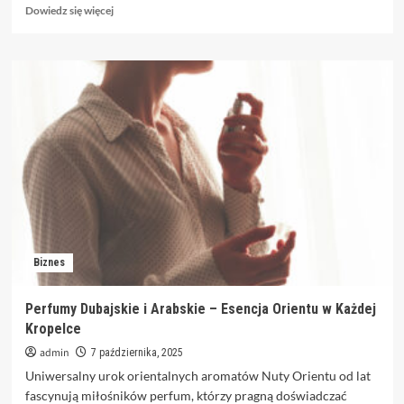
Dowiedz
Dowiedz się więcej
się
więcej
o
Laboratorium
medyczne
i
punkty
pobrań
–
zaufaj
rodzinnemu
doświadczeniu
Biznes
Perfumy Dubajskie i Arabskie – Esencja Orientu w Każdej
Kropelce
admin
7 października, 2025
Uniwersalny urok orientalnych aromatów Nuty Orientu od lat
fascynują miłośników perfum, którzy pragną doświadczać