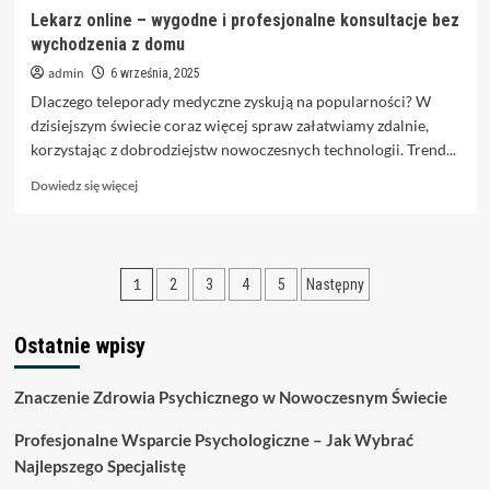
Lekarz online – wygodne i profesjonalne konsultacje bez
wychodzenia z domu
admin
6 września, 2025
Dlaczego teleporady medyczne zyskują na popularności? W
dzisiejszym świecie coraz więcej spraw załatwiamy zdalnie,
korzystając z dobrodziejstw nowoczesnych technologii. Trend...
Dowiedz
Dowiedz się więcej
się
więcej
o
Lekarz
Stronicowanie
1
2
3
4
5
Następny
online
–
wpisów
wygodne
Ostatnie wpisy
i
profesjonalne
konsultacje
Znaczenie Zdrowia Psychicznego w Nowoczesnym Świecie
bez
wychodzenia
Profesjonalne Wsparcie Psychologiczne – Jak Wybrać
z
Najlepszego Specjalistę
domu