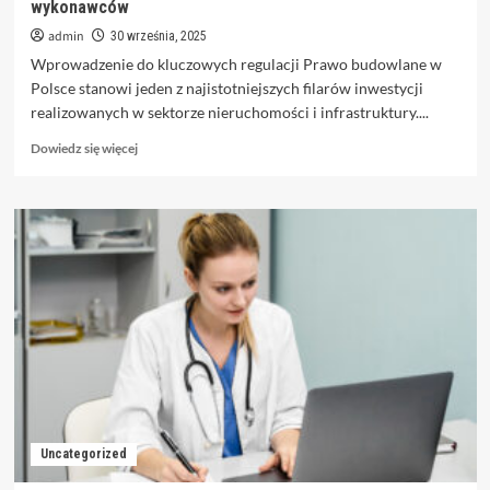
wykonawców
admin
30 września, 2025
Wprowadzenie do kluczowych regulacji Prawo budowlane w
Polsce stanowi jeden z najistotniejszych filarów inwestycji
realizowanych w sektorze nieruchomości i infrastruktury....
Dowiedz
Dowiedz się więcej
się
więcej
o
Prawo
budowlane:
Kompendium
wiedzy
dla
inwestorów
i
wykonawców
Uncategorized