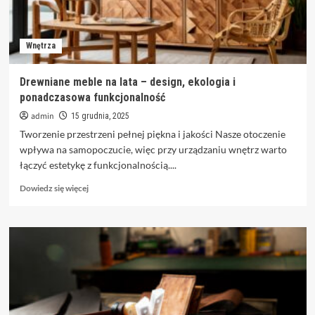
Wnętrza
Drewniane meble na lata – design, ekologia i
ponadczasowa funkcjonalność
admin
15 grudnia, 2025
Tworzenie przestrzeni pełnej piękna i jakości Nasze otoczenie
wpływa na samopoczucie, więc przy urządzaniu wnętrz warto
łączyć estetykę z funkcjonalnością....
Dowiedz
Dowiedz się więcej
się
więcej
o
Drewniane
meble
na
lata
–
design,