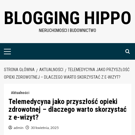
Skip
BLOGGING HIPPO
to
content
NIERUCHOMOŚCI I BUDOWNICTWO
Menu
główne
STRONA GŁÓWNA
AKTUALNOŚCI
TELEMEDYCYNA JAKO PRZYSZŁOŚĆ
OPIEKI ZDROWOTNEJ – DLACZEGO WARTO SKORZYSTAĆ Z E-WIZYT?
Aktualności
Telemedycyna jako przyszłość opieki
zdrowotnej – dlaczego warto skorzystać
z e-wizyt?
admin
30 kwietnia, 2025