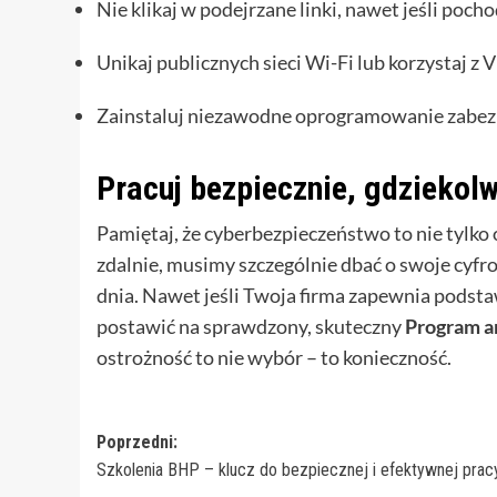
Nie klikaj w podejrzane linki, nawet jeśli poc
Unikaj publicznych sieci Wi-Fi lub korzystaj z V
Zainstaluj niezawodne oprogramowanie zabezpi
Pracuj bezpiecznie, gdziekolw
Pamiętaj, że cyberbezpieczeństwo to nie tylko 
zdalnie, musimy szczególnie dbać o swoje cyf
dnia. Nawet jeśli Twoja firma zapewnia podst
postawić na sprawdzony, skuteczny
Program a
ostrożność to nie wybór – to konieczność.
Zobacz
Poprzedni:
Szkolenia BHP – klucz do bezpiecznej i efektywnej prac
wpisy