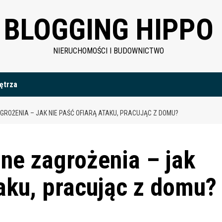
BLOGGING HIPPO
NIERUCHOMOŚCI I BUDOWNICTWO
ętrza
ROŻENIA – JAK NIE PAŚĆ OFIARĄ ATAKU, PRACUJĄC Z DOMU?
lne zagrożenia – jak
taku, pracując z domu?