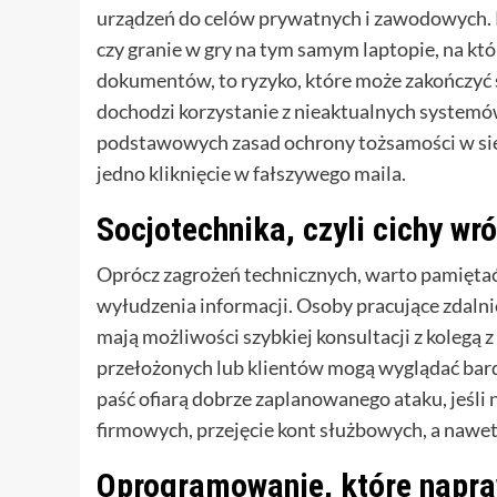
urządzeń do celów prywatnych i zawodowych. 
czy granie w gry na tym samym laptopie, na kt
dokumentów, to ryzyko, które może zakończyć
dochodzi korzystanie z nieaktualnych systemów
podstawowych zasad ochrony tożsamości w siec
jedno kliknięcie w fałszywego maila.
Socjotechnika, czyli cichy wró
Oprócz zagrożeń technicznych, warto pamiętać 
wyłudzenia informacji. Osoby pracujące zdalnie
mają możliwości szybkiej konsultacji z kolegą 
przełożonych lub klientów mogą wyglądać ba
paść ofiarą dobrze zaplanowanego ataku, jeśli 
firmowych, przejęcie kont służbowych, a nawet
Oprogramowanie, które napra