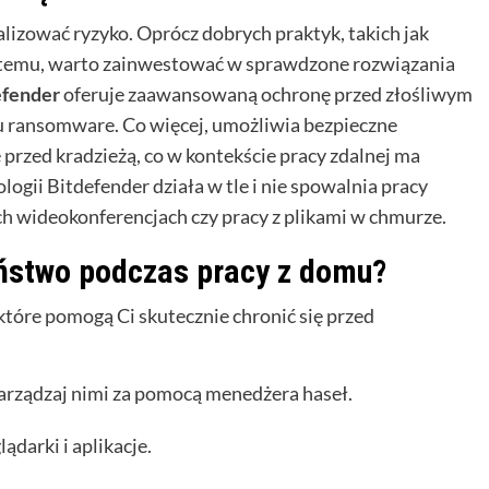
alizować ryzyko. Oprócz dobrych praktyk, takich jak
ystemu, warto zainwestować w sprawdzone rozwiązania
efender
oferuje zaawansowaną ochronę przed złośliwym
 ransomware. Co więcej, umożliwia bezpieczne
e przed kradzieżą, co w kontekście pracy zdalnej ma
gii Bitdefender działa w tle i nie spowalnia pracy
ch wideokonferencjach czy pracy z plikami w chmurze.
ństwo podczas pracy z domu?
które pomogą Ci skutecznie chronić się przed
 zarządzaj nimi za pomocą menedżera haseł.
ądarki i aplikacje.