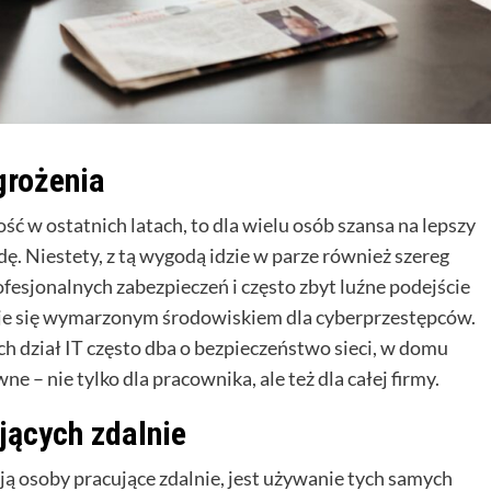
grożenia
ć w ostatnich latach, to dla wielu osób szansa na lepszy
dę. Niestety, z tą wygodą idzie w parze również szereg
esjonalnych zabezpieczeń i często zbyt luźne podejście
taje się wymarzonym środowiskiem dla cyberprzestępców.
h dział IT często dba o bezpieczeństwo sieci, w domu
e – nie tylko dla pracownika, ale też dla całej firmy.
jących zdalnie
ą osoby pracujące zdalnie, jest używanie tych samych