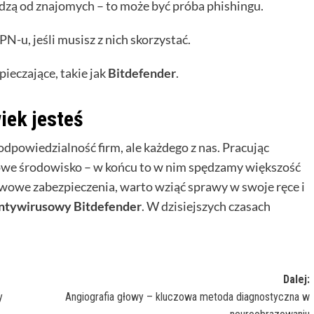
hodzą od znajomych – to może być próba phishingu.
PN-u, jeśli musisz z nich skorzystać.
eczające, takie jak
Bitdefender
.
iek jesteś
odpowiedzialność firm, ale każdego z nas. Pracując
rowe środowisko – w końcu to w nim spędzamy większość
awowe zabezpieczenia, warto wziąć sprawy w swoje ręce i
ntywirusowy Bitdefender
. W dzisiejszych czasach
Dalej:
y
Angiografia głowy – kluczowa metoda diagnostyczna w