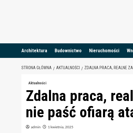
Skip
to
content
Architektura
Budownictwo
Nieruchomości
Wn
STRONA GŁÓWNA
AKTUALNOŚCI
ZDALNA PRACA, REALNE ZAG
Aktualności
Zdalna praca, rea
nie paść ofiarą a
admin
1 kwietnia, 2025