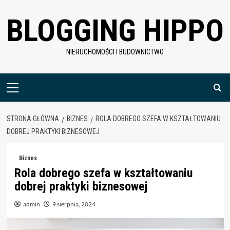
Skip
BLOGGING HIPPO
to
content
NIERUCHOMOŚCI I BUDOWNICTWO
Menu
główne
STRONA GŁÓWNA
BIZNES
ROLA DOBREGO SZEFA W KSZTAŁTOWANIU
DOBREJ PRAKTYKI BIZNESOWEJ
Biznes
Rola dobrego szefa w kształtowaniu
dobrej praktyki biznesowej
admin
9 sierpnia, 2024