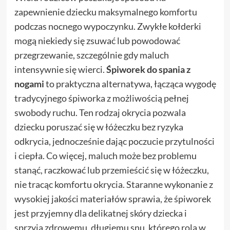
zapewnienie dziecku maksymalnego komfortu
podczas nocnego wypoczynku. Zwykłe kołderki
mogą niekiedy się zsuwać lub powodować
przegrzewanie, szczególnie gdy maluch
intensywnie się wierci.
Śpiworek do spania z
nogami
to praktyczna alternatywa, łącząca wygodę
tradycyjnego śpiworka z możliwością pełnej
swobody ruchu. Ten rodzaj okrycia pozwala
dziecku poruszać się w łóżeczku bez ryzyka
odkrycia, jednocześnie dając poczucie przytulności
i ciepła. Co więcej, maluch może bez problemu
stanąć, raczkować lub przemieścić się w łóżeczku,
nie tracąc komfortu okrycia. Staranne wykonanie z
wysokiej jakości materiałów sprawia, że śpiworek
jest przyjemny dla delikatnej skóry dziecka i
sprzyja zdrowemu, długiemu snu, którego rola w