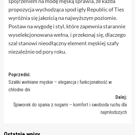
spojrzeniem na modę męską sprawia, że każda
propozycja wychodząca spod igły Republic of Ties
wyróżnia się jakością na najwyższym poziomie.
Postaw na wygodę i styl, które zapewnia starannie
wyselekcjonowana wełna, i przekonaj się, dlaczego
szal stanowi nieodłączny element męskiej szafy
niezależnie od pory roku.
Zobacz
Poprzedni:
Szaliki wełniane męskie – elegancja i funkcjonalność w
wpisy
chłodne dni
Dalej:
Śpiworek do spania z nogami – komfort i swoboda ruchu dla
najmłodszych
Ostatnie wpisy