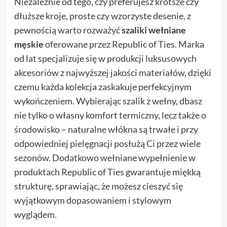
Niezależnie od tego, czy preferujesz krótsze czy
dłuższe kroje, proste czy wzorzyste desenie, z
pewnością warto rozważyć
szaliki wełniane
męskie
oferowane przez Republic of Ties. Marka
od lat specjalizuje się w produkcji luksusowych
akcesoriów z najwyższej jakości materiałów, dzięki
czemu każda kolekcja zaskakuje perfekcyjnym
wykończeniem. Wybierając szalik z wełny, dbasz
nie tylko o własny komfort termiczny, lecz także o
środowisko – naturalne włókna są trwałe i przy
odpowiedniej pielęgnacji posłużą Ci przez wiele
sezonów. Dodatkowo wełniane wypełnienie w
produktach Republic of Ties gwarantuje miękką
strukturę, sprawiając, że możesz cieszyć się
wyjątkowym dopasowaniem i stylowym
wyglądem.