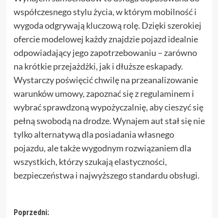
współczesnego stylu życia, w którym mobilność i
wygoda odgrywają kluczową rolę. Dzięki szerokiej
ofercie modelowej każdy znajdzie pojazd idealnie
odpowiadający jego zapotrzebowaniu – zarówno
na krótkie przejażdżki, jak i dłuższe eskapady.
Wystarczy poświęcić chwilę na przeanalizowanie
warunków umowy, zapoznać się z regulaminem i
wybrać sprawdzoną wypożyczalnię, aby cieszyć się
pełną swobodą na drodze. Wynajem aut stał się nie
tylko alternatywą dla posiadania własnego
pojazdu, ale także wygodnym rozwiązaniem dla
wszystkich, którzy szukają elastyczności,
bezpieczeństwa i najwyższego standardu obsługi.
Zobacz
Poprzedni: