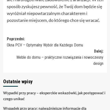
sposób zyskujesz pewność, że Twój dom będzie się
wyróżniał niepowtarzalnym charakterem i
pozostanie miejscem, do którego chce się wracać.
Zobacz
Poprzedni:
Okna PCV – Optymalny Wybór dla Każdego Domu
wpisy
Dalej:
Meble do domu – praktyczne rozwiązania i nowoczesny
design
Ostatnie wpisy
Wypadki przy pracy – eksperckie wskazówki, jak postępować i
czego unikać
Wypadek przy pracy: najważniejsze informacje dla