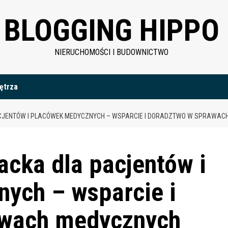
BLOGGING HIPPO
NIERUCHOMOŚCI I BUDOWNICTWO
ętrza
CJENTÓW I PLACÓWEK MEDYCZNYCH – WSPARCIE I DORADZTWO W SPRAWAC
acka dla pacjentów i
ych – wsparcie i
awach medycznych