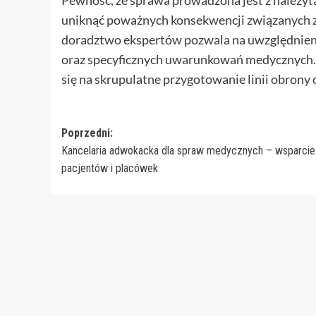
Pewność, że sprawa prowadzona jest z należytą
uniknąć poważnych konsekwencji związanych 
doradztwo ekspertów pozwala na uwzględnieni
oraz specyficznych uwarunkowań medycznych.
się na skrupulatne przygotowanie linii obrony 
Zobacz
Poprzedni:
Kancelaria adwokacka dla spraw medycznych – wsparcie
wpisy
pacjentów i placówek