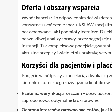
Oferta i obszary wsparcia
Wybór kancelarii o odpowiednim doświadczeni
korzystne zakończenie sporu. KSLAW specjali
poszkodowane, jak i podmioty lecznicze. Dzięk
od wnikliwej analizy sprawy, przez negocjacj
instancji. Tak kompleksowe podejście gwarantu
aktualne przepisy i wieloletnią praktykę w t
Korzyści dla pacjentów i pl
Podjęcie współpracy z kancelarią adwokacką 
kierunku skutecznego rozwiązania konfliktów. 
Rzetelna weryfikacja roszczeń
– doświadczona
zaproponować optymalne kroki prawne.
Ochrona interesów zarówno pacjentów, jak i 