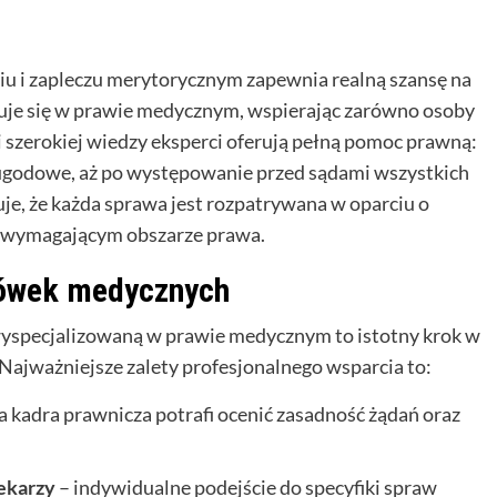
u i zapleczu merytorycznym zapewnia realną szansę na
zuje się w prawie medycznym, wspierając zarówno osoby
i szerokiej wiedzy eksperci oferują pełną pomoc prawną:
e ugodowe, aż po występowanie przed sądami wszystkich
je, że każda sprawa jest rozpatrywana w oparciu o
ym wymagającym obszarze prawa.
acówek medycznych
wyspecjalizowaną w prawie medycznym to istotny krok w
Najważniejsze zalety profesjonalnego wsparcia to:
 kadra prawnicza potrafi ocenić zasadność żądań oraz
lekarzy
– indywidualne podejście do specyfiki spraw