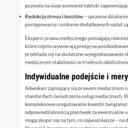
pozwala na wypracowanie taktyki zapewniające
Redukcja stresu i kosztów
– sprawne działani
postępowania i unikanie dodatkowych opłat s
Eksperci prawa medycznego pomagają również 
które często wywierają presję na poszkodowan
przekłada się na skuteczne wyegzekwowanie s
medycznym stabilności w trudnych okolicznośc
Indywidualne podejście i mer
Adwokaci zajmujący się prawem medycznym na 
standardach świadczenia usług medycznych. Ws
kompleksowe uregulowanie kwestii związanyc
odpowiedzialnością placówek za ewentualne uch
mogą skupić się na tym, co najważniejsze – na 