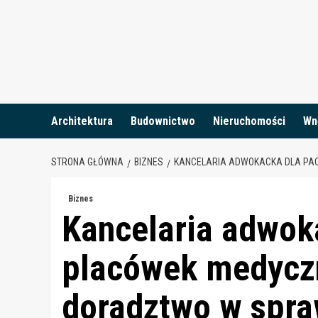
Skip
to
content
Architektura
Budownictwo
Nieruchomości
Wn
STRONA GŁÓWNA
BIZNES
KANCELARIA ADWOKACKA DLA PA
Biznes
Kancelaria adwok
placówek medyczn
doradztwo w spr