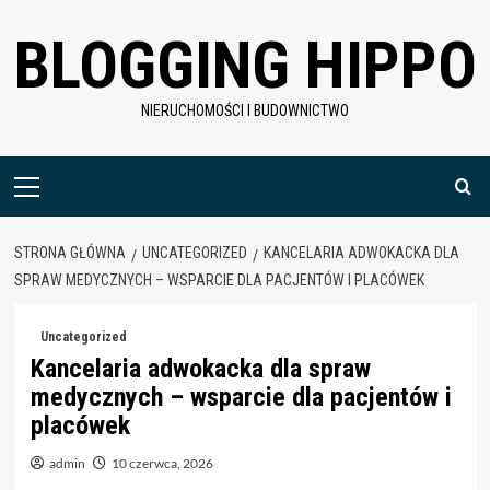
Skip
BLOGGING HIPPO
to
content
NIERUCHOMOŚCI I BUDOWNICTWO
Menu
główne
STRONA GŁÓWNA
UNCATEGORIZED
KANCELARIA ADWOKACKA DLA
SPRAW MEDYCZNYCH – WSPARCIE DLA PACJENTÓW I PLACÓWEK
Uncategorized
Kancelaria adwokacka dla spraw
medycznych – wsparcie dla pacjentów i
placówek
admin
10 czerwca, 2026