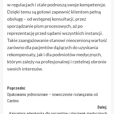
w regulacjach i stale podnoszą swoje kompetencje.
Dzięki temu są gotowi zapewnić klientom pełną
obsługę – od wstępnej konsultacji, przez
sporządzanie pism procesowych, aż po
reprezentację przed sądami wszystkich instancji.
Takie zaangażowanie stanowi nieocenioną wartość
zarówno dla pacjentów dążących do uzyskania
rekompensaty, jak i dla podmiotów medycznych,
którym zależy na profesjonalnej i rzetelnej obronie
swoich interesów.
Zobacz
Poprzedni:
Opakowania jednorazowe – nowoczesne rozwiązania od
wpisy
Cantino
Dalej:
Kancelaria adwokacka dla pacjentów i placówek medycznych